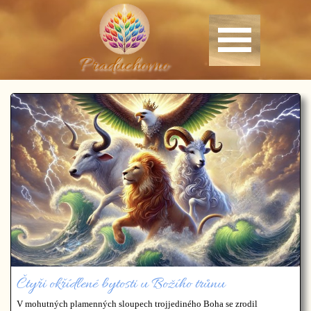
Praduchovno
Čtyři okřídlené bytosti u Božího trůnu
V mohutných plamenných sloupech trojjediného Boha se zrodil