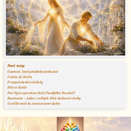
Nové texty:
O pomoci, která předchází probuzení
O růstu do Světla
O rozpoznávání všelásky
Dítě ve Světle
Proč byla vytvořena škola Pozdějšího Stvoření?
Rezonance – jeden z velkých klíčů duchovní služby
O veliké cestě ke znovuzrození ducha