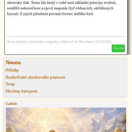
obrovský tlak. Tento žár, který v sobě nesl základní principy tvoření,
rozdělil nekonečnost a zjevil majestát čtyř vědoucích, okřídlených
bytostí. Z jejich působení povstal čtverec dalšího bytí.
Nový překlad z německého originálu, redigoval Jan Marschner
|
27/10/2024
Číst vše
Témata:
Příběhy
Rozhořívání duchovního plamene
Texty
Všechny kategorie
Galerie: