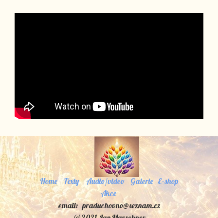
Home
Texty
Audio/video
Galerie
E-shop
Akce
email: praduchovno@seznam.cz
(c)2021 Jan Marschner